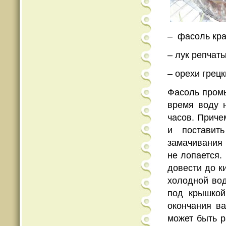
– фасоль кр
– лук репчат
– орехи грец
Фасоль промы
время воду 
часов. Приче
и поставит
замачивания 
не лопается.
довести до к
холодной вод
под крышкой
окончания ва
может быть р