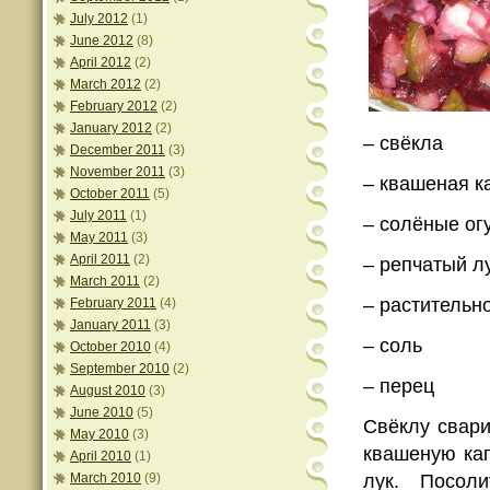
July 2012
(1)
June 2012
(8)
April 2012
(2)
March 2012
(2)
February 2012
(2)
January 2012
(2)
– свёкла
December 2011
(3)
November 2011
(3)
– квашеная к
October 2011
(5)
July 2011
(1)
– солёные ог
May 2011
(3)
April 2011
(2)
– репчатый л
March 2011
(2)
– растительн
February 2011
(4)
January 2011
(3)
– соль
October 2010
(4)
September 2010
(2)
– перец
August 2010
(3)
June 2010
(5)
Свёклу свари
May 2010
(3)
квашеную кап
April 2010
(1)
March 2010
(9)
лук. Посол