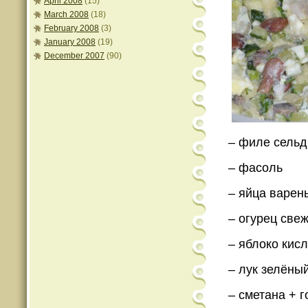
April 2008
(15)
March 2008
(18)
February 2008
(3)
January 2008
(19)
December 2007
(90)
– филе сельд
– фасоль
– яйца варен
– огурец све
– яблоко кис
– лук зелёны
– сметана + 