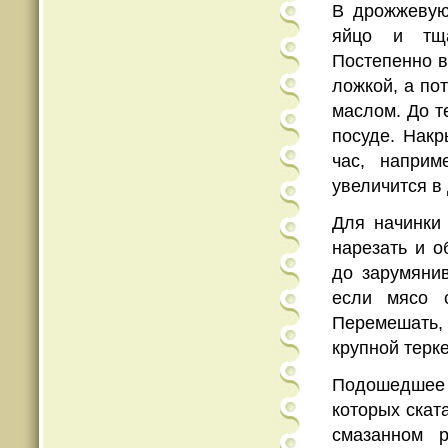
В дрожжевую 
яйцо и тща
Постепенно в
ложкой, а по
маслом. До те
посуде. Накр
час, наприм
увеличится в 
Для начинки
нарезать и о
до зарумянив
если мясо с
Перемешать, 
крупной терке
Подошедшее т
которых скат
смазанном 