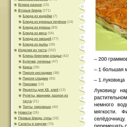
Всякое разное
(15)
Вторые блюда
(271)
Блюда из индейки
(7)
Блюда из куриных печёнок
(14)
Блюда из курицы
(83)
Блюда из мяса
(54)
Блюда из овощей
(77)
Блюда из рыбы
(28)
Изделия из теста
(332)
Блины,блинчики,оладьи
(42)
– 200 граммо
Булочки, печенье
(47)
Кексы
(28)
– 1 большая 
Пироги несладкие
(38)
Пироги сладкие
(93)
– 1 луковица
Пирожки
(14)
Луковицу на
Рецепты для ХБ, хлеб
(13)
Рулеты, манники, разное из
растительно
теста
(21)
немного во
Торты, пирожные
(40)
мягкости. 
Новости
(26)
селёдочницу
Первые блюда, супы
(33)
Салаты и закуски
(70)
перемешать с