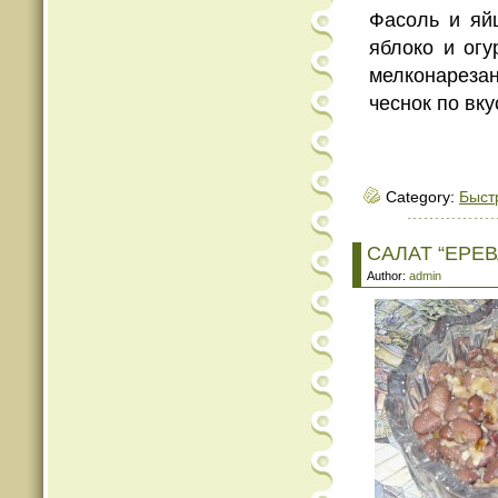
Фасоль и яй
яблоко и огу
мелконарезан
чеснок по вку
Category:
Быст
САЛАТ “ЕРЕВ
Author:
admin