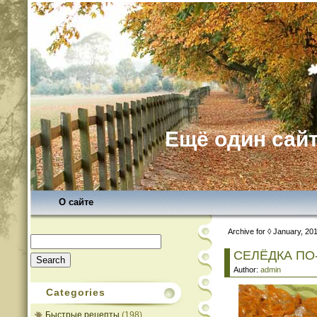
Ещё один сайт
О сайте
Archive for ◊ January, 20
Search
for:
СЕЛЁДКА ПО
Author:
admin
Categories
Быстрые рецепты
(198)