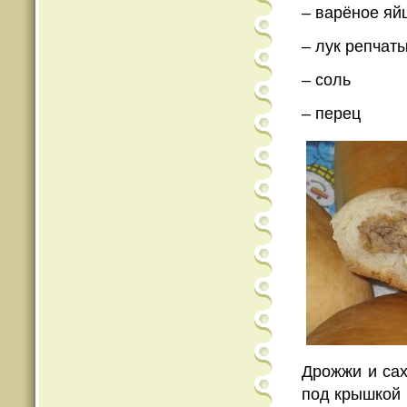
– варёное яй
– лук репчаты
– соль
– перец
Дрожжи и сах
под крышкой 