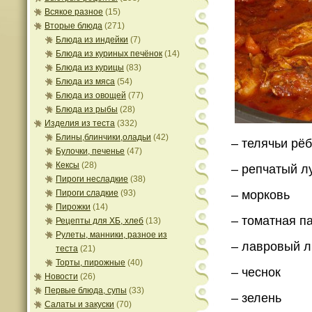
Всякое разное
(15)
Вторые блюда
(271)
Блюда из индейки
(7)
Блюда из куриных печёнок
(14)
Блюда из курицы
(83)
Блюда из мяса
(54)
Блюда из овощей
(77)
Блюда из рыбы
(28)
Изделия из теста
(332)
Блины,блинчики,оладьи
(42)
– телячьи рё
Булочки, печенье
(47)
Кексы
(28)
– репчатый л
Пироги несладкие
(38)
Пироги сладкие
(93)
– морковь
Пирожки
(14)
– томатная п
Рецепты для ХБ, хлеб
(13)
Рулеты, манники, разное из
– лавровый л
теста
(21)
Торты, пирожные
(40)
– чеснок
Новости
(26)
Первые блюда, супы
(33)
– зелень
Салаты и закуски
(70)