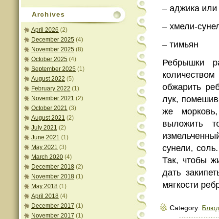
– аджика или
Archives
– хмели-суне
April 2026
(2)
December 2025
(4)
– тимьян
November 2025
(8)
October 2025
(4)
Ребрышки р
September 2025
(1)
количеством
August 2022
(5)
обжарить ре
February 2022
(1)
лук, помешив
November 2021
(2)
October 2021
(3)
же морковь
August 2021
(2)
выложить т
July 2021
(2)
измельченный
June 2021
(1)
сунели, соль
May 2021
(3)
March 2020
(4)
Так, чтобы 
December 2018
(2)
дать закипет
November 2018
(1)
мягкости реб
May 2018
(1)
April 2018
(4)
December 2017
(1)
Category:
Блюд
November 2017
(1)