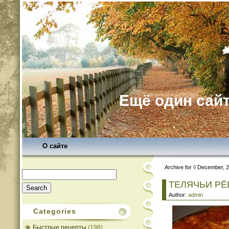
Ещё один сайт
О сайте
Archive for ◊ December, 
Search
for:
ТЕЛЯЧЬИ Р
Author:
admin
Categories
Быстрые рецепты
(198)