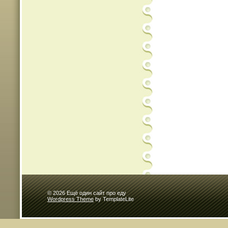
© 2026 Ещё один сайт про еду
Wordpress Theme
by TemplateLite